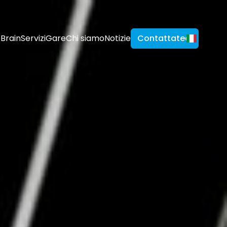
Brain
Servizi
Gare
Chi siamo
Notizie
Contattateci